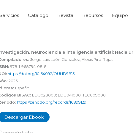
Servicios
Catálogo
Revista
Recursos
Equipo
Investigación, neurociencia e inteligencia artificial: Hacia 
Compiladores:
Jorge Luis León-González, Alexis Pire-Rojas
ISBN:
978-1-968794-08-8
DOI:
https://doi.org/10.64092/OUHD9815
Año:
2025
Idioma:
Español
Códigos BISAC:
EDU028000; EDU041000; TEC009000
Zenodo:
https://zenodo.org/records/16899129
Descargar Ebook
Compártelo