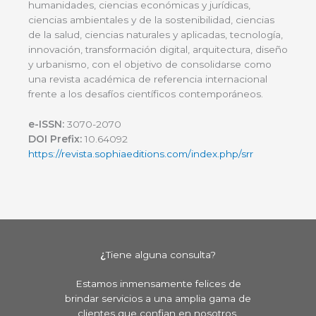
humanidades, ciencias económicas y jurídicas,
ciencias ambientales y de la sostenibilidad, ciencias
de la salud, ciencias naturales y aplicadas, tecnología,
innovación, transformación digital, arquitectura, diseño
y urbanismo, con el objetivo de consolidarse como
una revista académica de referencia internacional
frente a los desafíos científicos contemporáneos.
e-ISSN:
3070-2070
DOI Prefix:
10.64092
https://revista.sophiaeditions.com/index.php/srr
¿
Tiene alguna consulta?
Estamos inmensamente felices de
brindar servicios a una amplia gama de
clientes que confian en nosotros.