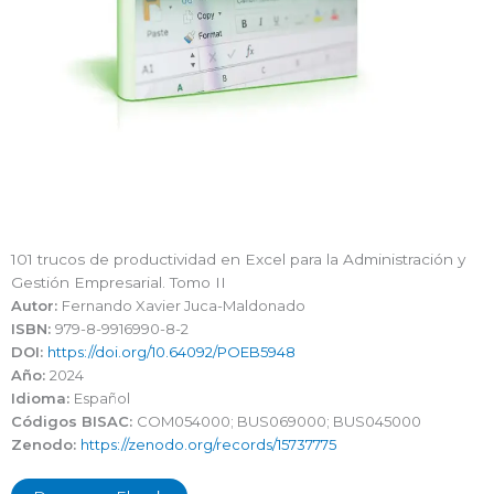
101 trucos de productividad en Excel para la Administración y
Gestión Empresarial. Tomo II
Autor:
Fernando Xavier Juca-Maldonado
ISBN:
979-8-9916990-8-2
DOI:
https://doi.org/10.64092/POEB5948
Año:
2024
Idioma:
Español
Códigos BISAC:
COM054000; BUS069000; BUS045000
Zenodo:
https://zenodo.org/records/15737775