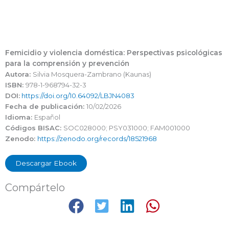
Femicidio y violencia doméstica: Perspectivas psicológicas
para la comprensión y prevención
Autora:
Silvia Mosquera-Zambrano (Kaunas)
ISBN:
978-1-968794-32-3
DOI:
https://doi.org/10.64092/LBJN4083
Fecha de publicación:
10/02/2026
Idioma:
Español
Códigos BISAC:
SOC028000; PSY031000; FAM001000
Zenodo:
https://zenodo.org/records/18521968
Descargar Ebook
Compártelo