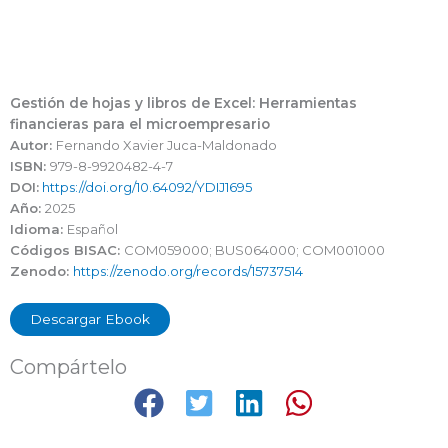
Gestión de hojas y libros de Excel: Herramientas
financieras para el microempresario
Autor:
Fernando Xavier Juca-Maldonado
ISBN:
979-8-9920482-4-7
DOI:
https://doi.org/10.64092/YDIJ1695
Año:
2025
Idioma:
Español
Códigos BISAC:
COM059000; BUS064000; COM001000
Zenodo:
https://zenodo.org/records/15737514
Descargar Ebook
Compártelo